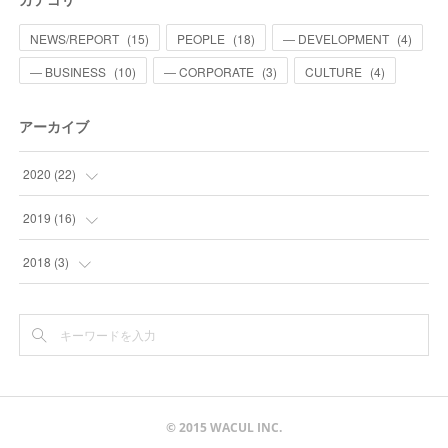
NEWS/REPORT
(
15
)
PEOPLE
(
18
)
― DEVELOPMENT
(
4
)
― BUSINESS
(
10
)
― CORPORATE
(
3
)
CULTURE
(
4
)
アーカイブ
2020
(
22
)
(
3
)
2019
(
16
)
(
2
)
(
1
)
2018
(
3
)
(
2
)
(
1
)
(
1
)
(
3
)
(
1
)
(
2
)
(
3
)
(
1
)
(
2
)
© 2015 WACUL INC.
(
4
)