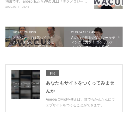
池田です。&nbsp;私たちWACULは「テクノロジー…
2020.09.11 05:46
2019.06.28 13:29
2019.04.12 12:43
メガバンクでは気づくこと
AIの力で日本企業のマーケテ
さえ出来なかった。「変化
ィングに力を！ コンサルテ
の波にのる」をWACULで…
ィングファームからWAC…
PR
あなたもサイトをつくってみませ
んか
Ameba Owndを使えば、誰でもかんたんにウ
ェブサイトをつくることができます。