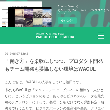
Ameba Owndで
あなただけのホームページやブログをつ
くろう
今すぐ試す
2019.06.07 12:43
「働き方」を柔軟にしつつ、プロダクト開発
もチーム開発も妥協しない環境はWACUL
こんにちは。 WACULの人事をしている池田です。
私たちWACULは「テクノロジーで、ビジネスの相棒を一人ひと
りに」というビジョンのもと、あらゆるビジネスのデータを最先
端のテクノロジーによって、整理・分析だけでなく課題特定・解
決まで行うことで、ビジネスパーソンの生産性を高め、クリエイ