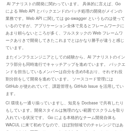
AI アナリストの開発に関わっています。 具体的に言えば、Go
による Web API とバックエンドのバッチ処理の開発がメインの
業務です。Web API に関しては go-swagger というものは使って
いるのですが、アプリケーション全体で見るとフレームワークに
あまり頼らないところが多く、フルスタックの Web フレームワ
ークありきで開発してきたこれまでとはかなり勝手が違うと感じ
ています。
またインフラエンジニアとしての経験から、AI アナリストのイン
フラ部分も同時進行でキャッチアップを進めています。 バックエ
ンドを担当しているメンバーは自分を含め5名おり、それぞれ役
割分担をして開発を進めています。 ソースコード管理には
GitHub が使われていて、課題管理も GitHub Issue を活用してい
ます。
CI 環境も一通り揃っていますし、知見を Docbase で共有したり
もしています。開発スタイルは無理のない範囲でスクラムを取り
入れている状況です。 Go による本格的なチーム開発自体も
WACUL に来て初めてなので、ほぼ別領域でのチャレンジではあ